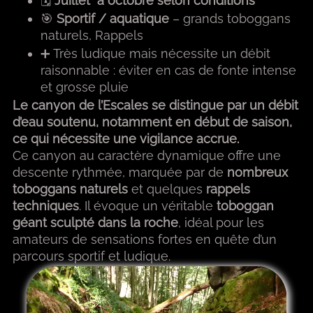
🗓
Juillet à octobre selon conditions
🎯
Sportif / aquatique
– grands toboggans
naturels, Rappels
➕ Très ludique mais nécessite un débit
raisonnable : éviter en cas de fonte intense
et grosse pluie
Le canyon de l’Escales se distingue par un débit
d’eau soutenu, notamment en début de saison,
ce qui nécessite une vigilance accrue.
Ce canyon au caractère dynamique offre une
descente rythmée, marquée par de
nombreux
toboggans naturels
et quelques
rappels
techniques
. Il évoque un véritable
toboggan
géant sculpté dans la roche
, idéal pour les
amateurs de sensations fortes en quête d’un
parcours sportif et ludique.