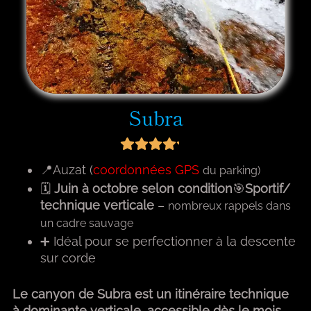
Subra
📍Auzat (
coordonnées GPS
du parking)
🗓
Juin à octobre selon condition
🎯
Sportif/
technique verticale
–
nombreux rappels dans
un cadre sauvage
➕ Idéal pour se perfectionner à la descente
sur corde
Le canyon de Subra est un itinéraire technique
à dominante verticale, accessible dès le mois