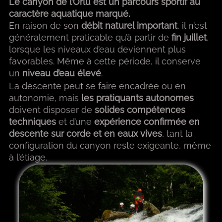
Le canyon de l’Orlu est un parcours sportif au
caractère aquatique marqué.
En raison de son
débit naturel important
, il n’est
généralement praticable qu’à partir de
fin juillet
,
lorsque les niveaux d’eau deviennent plus
favorables. Même à cette période, il conserve
un
niveau d’eau élevé
.
La descente peut se faire encadrée ou en
autonomie, mais
les pratiquants autonomes
doivent disposer de
solides compétences
techniques
et d’une
expérience confirmée en
descente sur corde et en eaux vives
, tant la
configuration du canyon reste exigeante, même
à l’étiage.