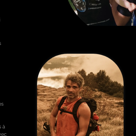
i
s
es
s à
vec