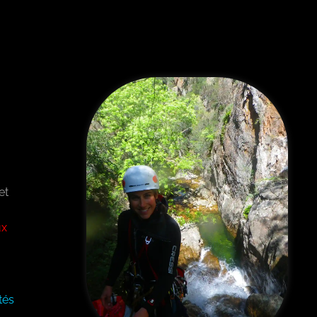
et
ux
tés