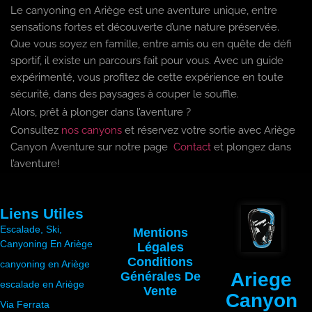
parcours. Ariège Canyon Aventure propose
Le canyoning en Ariège est une aventure unique, entre
certaines sorties hivernales sur des canyons
sensations fortes et découverte d’une nature préservée.
adaptés — renseignez-vous directement selon
Que vous soyez en famille, entre amis ou en quête de défi
la période souhaitée.
sportif, il existe un parcours fait pour vous. Avec un guide
expérimenté, vous profitez de cette expérience en toute
sécurité, dans des paysages à couper le souffle.
Alors, prêt à plonger dans l’aventure ?
Consultez
nos canyons
et réservez votre sortie avec Ariège
Canyon Aventure sur notre page
Contact
et plongez dans
l’aventure!
Liens Utiles
Escalade, Ski,
Mentions
Canyoning En Ariège
Légales
Conditions
canyoning en Ariège
Ariege
Générales De
escalade en Ariège
Vente
Canyon
Via Ferrata