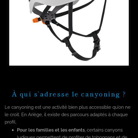
À qui s’adresse le canyoning ?
Le canyoning est une activité bien plus accessible qu’on ne
le croit. En Ariège, il existe des parcours adaptés à chaque
profil.
Pour les familles et les enfants
, certains canyons
ludiques permettent de profiter de toboggans et de