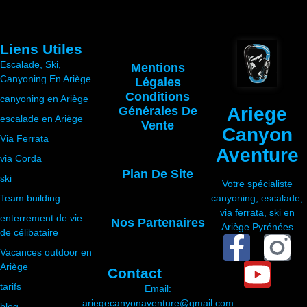
parcours adaptés aux conditions de
chaque saison. La saison optimale s'étend
de juin à septembre.
Liens Utiles
Escalade, Ski,
Mentions
Canyoning En Ariège
Légales
Conditions
canyoning en Ariège
Ariege
Générales De
escalade en Ariège
Vente
Canyon
Via Ferrata
Aventure
via Corda
Plan De Site
ski
Votre spécialiste
Team building
canyoning, escalade,
via ferrata, ski en
enterrement de vie
Nos Partenaires
Ariège Pyrénées
de célibataire
Vacances outdoor en
Ariège
Contact
tarifs
Email:
ariegecanyonaventure@gmail.com
blog