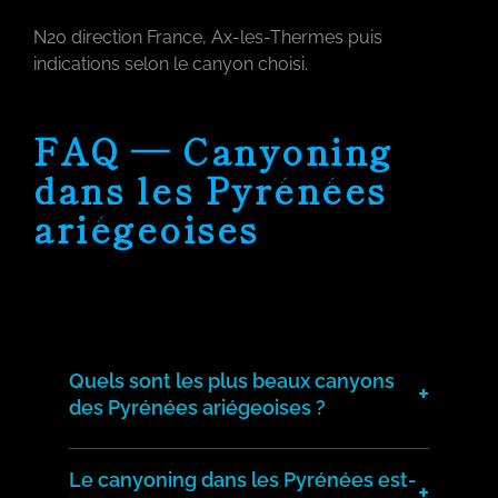
N20 direction France, Ax-les-Thermes puis
indications selon le canyon choisi.
FAQ — Canyoning
dans les Pyrénées
ariégeoises
Quels sont les plus beaux canyons
+
des Pyrénées ariégeoises ?
Les Pyrénées ariégeoises abritent des
canyons d'exception : l'Artigue, Marc, le
Le canyoning dans les Pyrénées est-
+