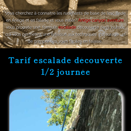
vous cherchez à connaitre les rudiments de base de l’escalade
en Ariège et en falaise et vous initier?
Ariège canyon aventure
vous propose une formule
escalade
découverte demi journée
qui vous permettra une initiation aux techniques d’assurage , et
de grimper des voies faciles en falaise..
Tarif escalade découverte
1/2 journée