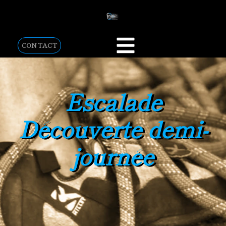
CONTACT
Escalade
Découverte demi-
journée