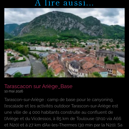
A lire aussi...
Tarascacon sur Ariège_Base
10 mai 2026
Tarascon-sur-Ariège : camp de base pour le canyoning,
l’escalade et les activités outdoor Tarascon-sur-Ariège est
une ville de 4 000 habitants construite au confluent de
l’Ariège et du Vicdessos, à 85 km de Toulouse (1h10 via A66
et N20) et à 27 km d’Ax-les-Thermes (30 min par la N20). Sa